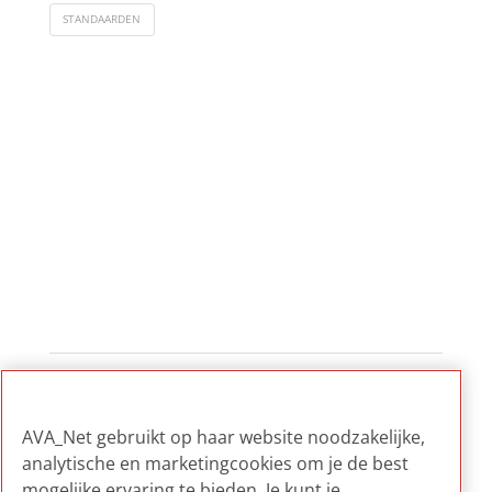
STANDAARDEN
1
...
3
4
5
...
7
AVA_Net gebruikt op haar website noodzakelijke,
analytische en marketingcookies om je de best
mogelijke ervaring te bieden. Je kunt je