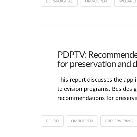
BORN-DIGITAL
OMROEPEN
WEBARCH
PDPTV: Recommended ap
for preservation and d
This report discusses the appli
television programs. Besides g
recommendations for preservin
BELEID
OMROEPEN
PRESERVERING