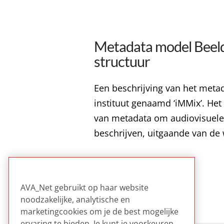
Metadata model Beeld 
structuur
Een beschrijving van het meta
instituut genaamd ‘iMMix’. Het
van metadata om audiovisuele c
beschrijven, uitgaande van de
Read more
METADATA
OMROEPEN
AVA_Net gebruikt op haar website
noodzakelijke, analytische en
marketingcookies om je de best mogelijke
ervaring te bieden. Je kunt je voorkeuren