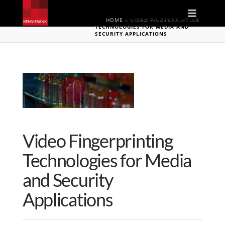
Naviga
HOME
»
VIDEO FINGERPRINTING
TECHNOLOGIES FOR MEDIA AND
SECURITY APPLICATIONS
Video Fingerprinting
Technologies for Media
and Security
Applications