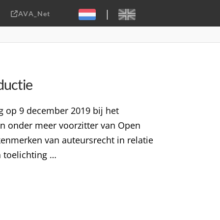
|
AVA_Net
Sebastiaan ter Burg, CC-BY-2.0
ductie
ng op 9 december 2019 bij het
 en onder meer voorzitter van Open
nmerken van auteursrecht in relatie
n toelichting …