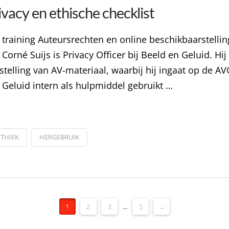
vacy en ethische checklist
 training Auteursrechten en online beschikbaarstelli
Corné Suijs is Privacy Officer bij Beeld en Geluid. Hi
elling van AV-materiaal, waarbij hij ingaat op de AVG
n Geluid intern als hulpmiddel gebruikt …
ETHIEK
HERGEBRUIK
1
2
3
...
5
→