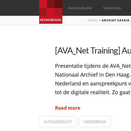
Kennisbank
Selecties
HOME
»
ARCHIEF SASKIA
[AVA_Net Training] Aut
Presentatie tijdens de AVA_Net
Nationaal Archief in Den Haag.
Nederland en aanspreekpunt vo
tot de digitale realiteit. Zo ga
Read more
AUTEURSRECHT
HERGEBRUIK