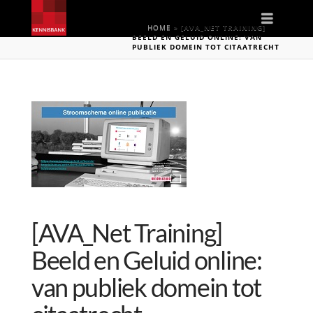
Naviga
HOME
»
[AVA_NET TRAINING]
BEELD EN GELUID ONLINE: VAN
PUBLIEK DOMEIN TOT CITAATRECHT
[AVA_Net Training]
Beeld en Geluid online:
van publiek domein tot