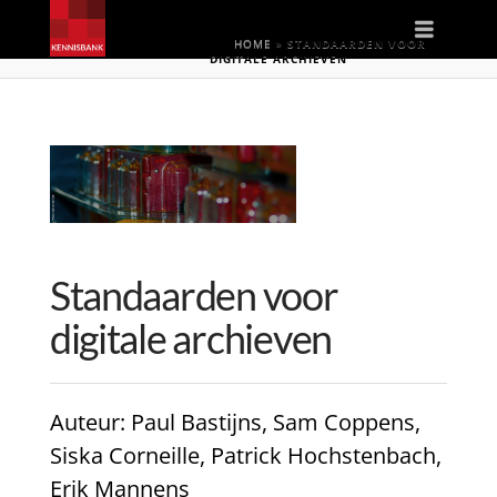
Naviga
HOME
»
STANDAARDEN VOOR
DIGITALE ARCHIEVEN
Standaarden voor
digitale archieven
Auteur
: Paul Bastijns, Sam Coppens,
Siska Corneille, Patrick Hochstenbach,
Erik Mannens