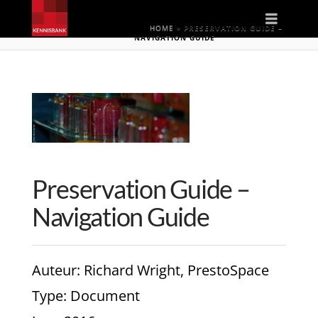
Naviga
HOME
»
PRESERVATION GUIDE –
NAVIGATION GUIDE
Preservation Guide –
Navigation Guide
Auteur
: Richard Wright, PrestoSpace
Type
: Document