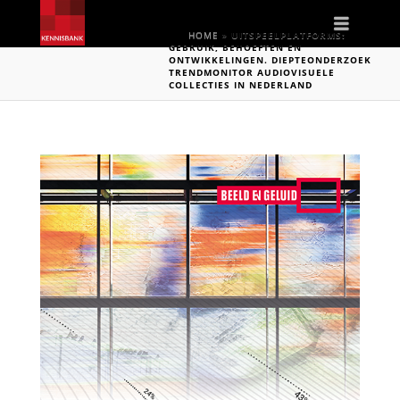
Naviga
HOME
»
UITSPEELPLATFORMS:
GEBRUIK, BEHOEFTEN EN
ONTWIKKELINGEN. DIEPTEONDERZOEK
TRENDMONITOR AUDIOVISUELE
COLLECTIES IN NEDERLAND