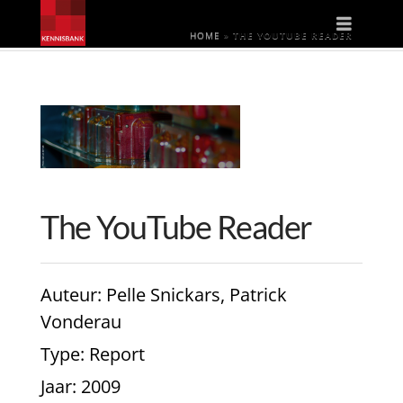
Naviga
HOME
»
THE YOUTUBE READER
The YouTube Reader
Auteur
: Pelle Snickars, Patrick
Vonderau
Type
: Report
Jaar
: 2009