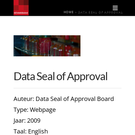
Naviga
HOME
»
DATA SEAL OF APPROVAL
Data Seal of Approval
Auteur
: Data Seal of Approval Board
Type
: Webpage
Jaar
: 2009
Taal
: English