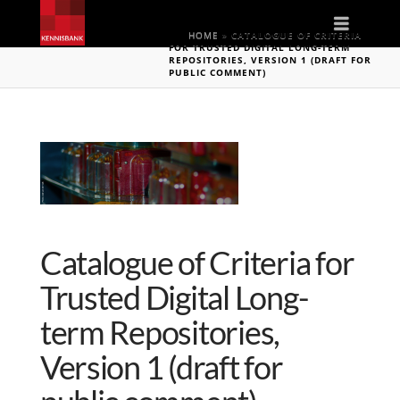
Naviga
HOME
»
CATALOGUE OF CRITERIA
FOR TRUSTED DIGITAL LONG-TERM
REPOSITORIES, VERSION 1 (DRAFT FOR
PUBLIC COMMENT)
Catalogue of Criteria for
Trusted Digital Long-
term Repositories,
Version 1 (draft for