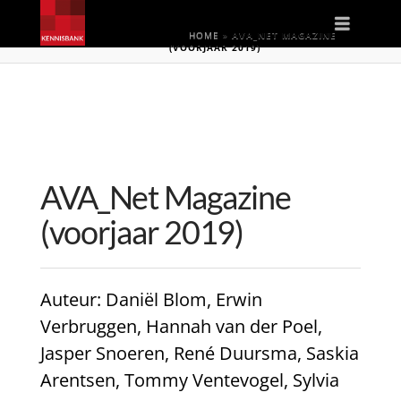
Naviga
HOME
»
AVA_NET MAGAZINE
(VOORJAAR 2019)
AVA_Net Magazine
(voorjaar 2019)
Auteur
: Daniël Blom, Erwin
Verbruggen, Hannah van der Poel,
Jasper Snoeren, René Duursma, Saskia
Arentsen, Tommy Ventevogel, Sylvia