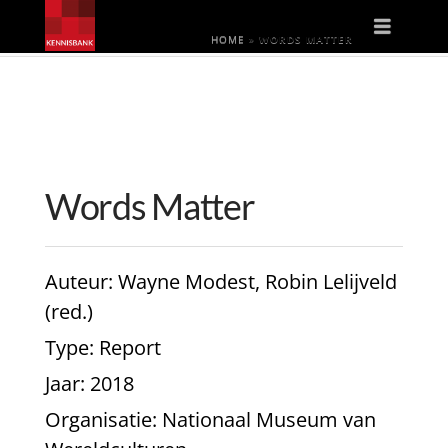
Naviga
HOME
»
WORDS MATTER
Words Matter
Auteur
: Wayne Modest, Robin Lelijveld
(red.)
Type
: Report
Jaar
: 2018
Organisatie
: Nationaal Museum van