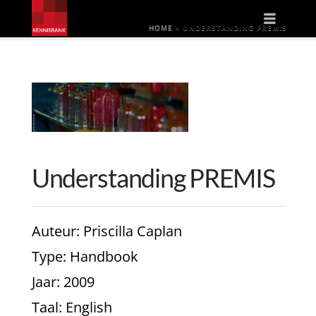
Naviga
HOME
»
UNDERSTANDING PREMIS
Understanding PREMIS
Auteur
: Priscilla Caplan
Type
: Handbook
Jaar
: 2009
Taal
: English