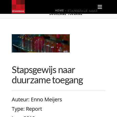
Naviga
HOME
»
STAPSGEWIJS NAAR
DUURZAME TOEGANG
Stapsgewijs naar
duurzame toegang
Auteur
: Enno Meijers
Type
: Report