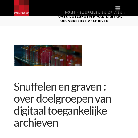
Naviga
HOME
»
SNUFFELEN EN GRAVEN :
OVER DOELGROEPEN VAN DIGITAAL
TOEGANKELIJKE ARCHIEVEN
Snuffelen en graven :
over doelgroepen van
digitaal toegankelijke
archieven