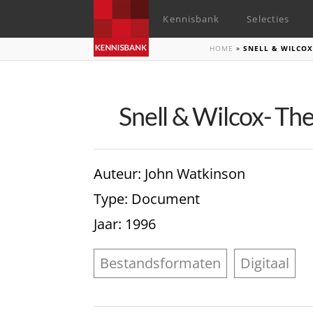
Kennisbank
Selecties
HOME
»
SNELL & WILCOX
Snell & Wilcox- Th
Auteur
: John Watkinson
Type
: Document
Jaar
: 1996
Bestandsformaten
Digitaal