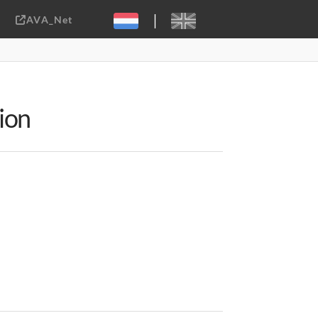
|
AVA_Net
Sebastiaan ter Burg, CC-BY-2.0
ion