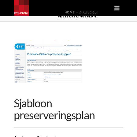
Naviga
HOME
»
SJABLOON
PRESERVERINGSPLAN
Sjabloon
preserveringsplan