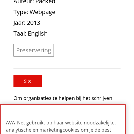
Auteur
: Packed
Type
: Webpage
Jaar
: 2013
Taal
: English
Preservering
Site
Om organisaties te helpen bij het schrijven
van een preserveringsplan, ontwikkelde
PACKED een sjabloon dat hiervoor als als basis
AVA_Net gebruikt op haar website noodzakelijke,
kan dienen.
analytische en marketingcookies om je de best