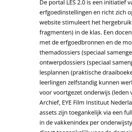
De portal LES 2.0 is een initiatie
erfgoedinstellingen en richt zic
website stimuleert het hergebruik v
fragmenten) in de klas. Een docen
met de erfgoedbronnen en de moge
themadossiers (speciaal samenges
ontwerpdossiers (speciaal sameng
lesplannen (praktische draaiboeke
leerlingen zelfstandig kunnen wer
voor voortgezet onderwijs (leden 
Archief, EYE Film Instituut Ned
assets zijn toegankelijk via een f
in de vakkenindex per onderwijstyp