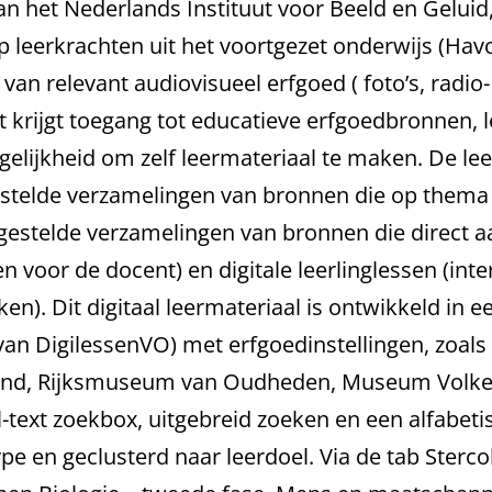
f van het Nederlands Instituut voor Beeld en Gelui
h op leerkrachten uit het voortgezet onderwijs 
an relevant audiovisueel erfgoed ( foto’s, radio- 
t krijgt toegang tot educatieve erfgoedbronnen, 
lijkheid om zelf leermateriaal te maken. De lee
telde verzamelingen van bronnen die op thema z
estelde verzamelingen van bronnen die direct aan
n voor de docent) en digitale leerlinglessen (in
ken). Dit digitaal leermateriaal is ontwikkeld i
van DigilessenVO) met erfgoedinstellingen, zoals
erland, Rijksmuseum van Oudheden, Museum Volk
ull-text zoekbox, uitgebreid zoeken en een alfabet
e en geclusterd naar leerdoel. Via de tab Stercol