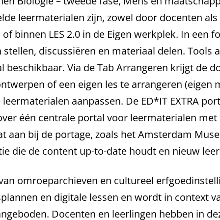
inen Biologie – tweede fase, Mens en maatschap
lde leermaterialen zijn, zowel door docenten als 
f binnen LES 2.0 in de Eigen werkplek. In een fo
tellen, discussiëren en materiaal delen. Tools 
l beschikbaar. Via de Tab Arrangeren krijgt de d
e ontwerpen of een eigen les te arrangeren (eige
 leermaterialen aanpassen. De ED*IT EXTRA porta
over één centrale portal voor leermaterialen me
aat aan bij de portage, zoals het Amsterdam Mus
ctie die de content up-to-date houdt en nieuw lee
an omroeparchieven en cultureel erfgoedinstelli
esplannen en digitale lessen en wordt in context 
ngeboden. Docenten en leerlingen hebben in deze