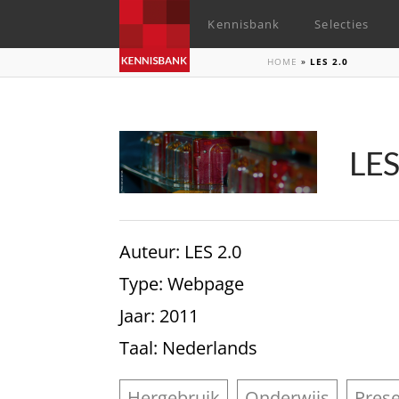
Kennisbank
Selecties
HOME
»
LES 2.0
LES
Auteur
: LES 2.0
Type
: Webpage
Jaar
: 2011
Taal
: Nederlands
Hergebruik
Onderwijs
Prese