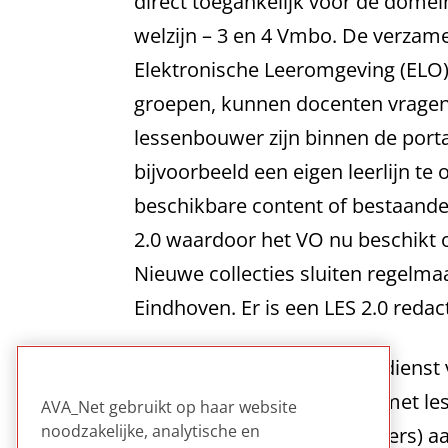
direct toegankelijk voor de dome
welzijn – 3 en 4 Vmbo. De verzame
Elektronische Leeromgeving (ELO) o
groepen, kunnen docenten vragen s
lessenbouwer zijn binnen de porta
bijvoorbeeld een eigen leerlijn t
beschikbare content of bestaande
2.0 waardoor het VO nu beschikt 
Nieuwe collecties sluiten regelm
Eindhoven. Er is een LES 2.0 reda
Voorbeeld van een nieuwe dienst v
Het av-materiaal is verrijkt met l
AVA_Net gebruikt op haar website
noodzakelijke, analytische en
leerdoelen of ontwerpdossiers) aa