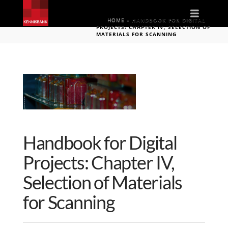
Naviga
HOME
»
HANDBOOK FOR DIGITAL
PROJECTS: CHAPTER IV, SELECTION OF
MATERIALS FOR SCANNING
Handbook for Digital
Projects: Chapter IV,
Selection of Materials
for Scanning