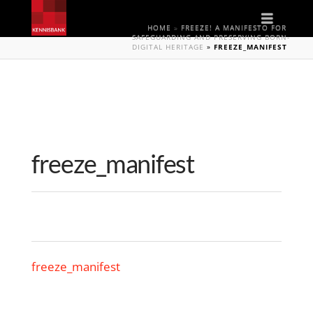
Naviga
HOME
»
FREEZE! A MANIFESTO FOR
SAFEGUARDING AND PRESERVING BORN-
DIGITAL HERITAGE
»
FREEZE_MANIFEST
freeze_manifest
freeze_manifest