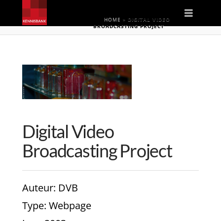
Naviga
HOME
»
DIGITAL VIDEO
BROADCASTING PROJECT
Digital Video
Broadcasting Project
Auteur
: DVB
Type
: Webpage