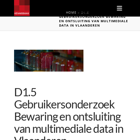
Naviga
HOME
»
D1.5
GEBRUIKERSONDERZOEK BEWARING
EN ONTSLUITING VAN MULTIMEDIALE
DATA IN VLAANDEREN
D1.5
Gebruikersonderzoek
Bewaring en ontsluiting
van multimediale data in