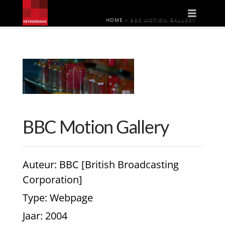
Naviga
HOME
»
BBC MOTION GALLERY
BBC Motion Gallery
Auteur
: BBC [British Broadcasting
Corporation]
Type
: Webpage
Jaar
: 2004