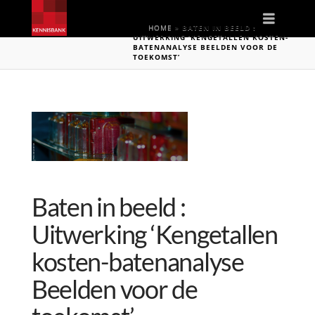
Naviga
HOME
»
BATEN IN BEELD :
UITWERKING ‘KENGETALLEN KOSTEN-
BATENANALYSE BEELDEN VOOR DE
TOEKOMST’
Baten in beeld :
Uitwerking ‘Kengetallen
kosten-batenanalyse
Beelden voor de