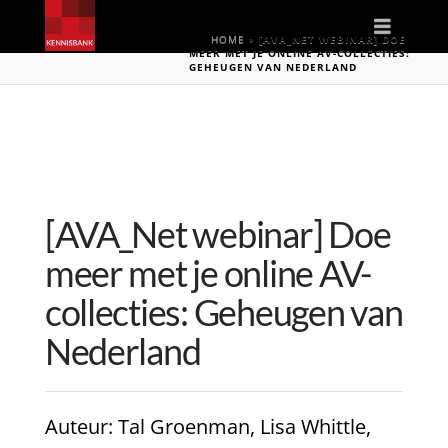
Naviga
HOME
»
[AVA_NET WEBINAR] DOE
MEER MET JE ONLINE AV-COLLECTIES:
GEHEUGEN VAN NEDERLAND
[AVA_Net webinar] Doe
meer met je online AV-
collecties: Geheugen van
Nederland
Auteur
: Tal Groenman, Lisa Whittle,