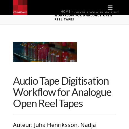
Naviga
HOME
»
AUDIO TAPE DIGITISATION
WORKFLOW FOR ANALOGUE OPEN
REEL TAPES
Audio Tape Digitisation
Workflow for Analogue
Open Reel Tapes
Auteur
: Juha Henriksson, Nadja