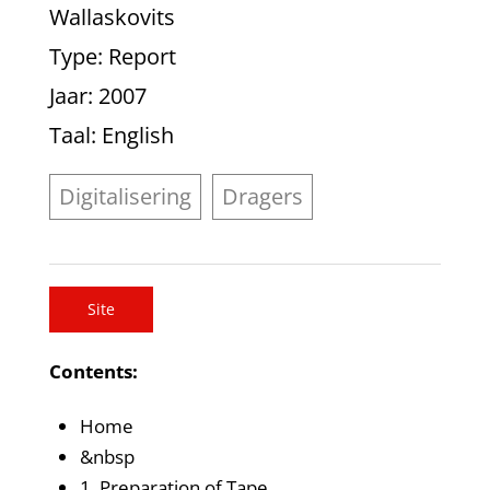
Wallaskovits
Type
: Report
Jaar
: 2007
Taal
: English
Digitalisering
Dragers
Site
Contents:
Home
&nbsp
1. Preparation of Tape