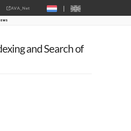
|
AVA_Net
Sebastiaan ter Burg, CC-BY-2.0
NEWS
exing and Search of