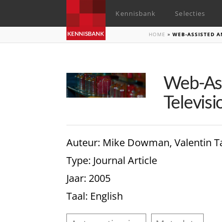
Kennisbank
Selecties
HOME
»
WEB-ASSISTED A
Web-Ass
Televis
Auteur
: Mike Dowman, Valentin T
Type
: Journal Article
Jaar
: 2005
Taal
: English