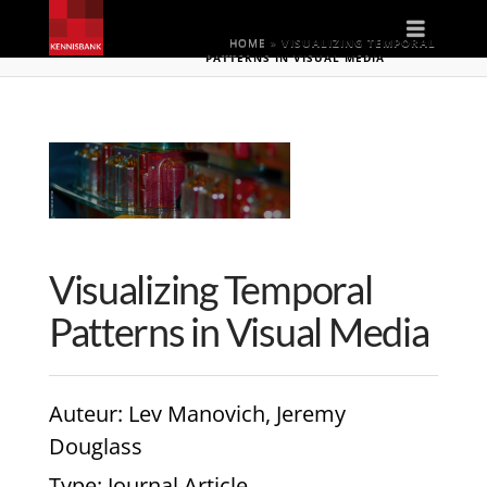
Naviga
HOME
»
VISUALIZING TEMPORAL
PATTERNS IN VISUAL MEDIA
Visualizing Temporal
Patterns in Visual Media
Auteur
: Lev Manovich, Jeremy
Douglass
Type
: Journal Article