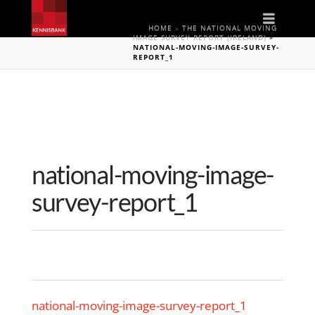
Naviga
HOME
»
THE NATIONAL MOVING
IMAGE SURVEY REPORT (IRELAND)
»
NATIONAL-MOVING-IMAGE-SURVEY-
REPORT_1
national-moving-image-
survey-report_1
national-moving-image-survey-report_1