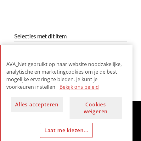
Selecties met dit item
The National Moving Image
Survey Report (Ireland)
AVA_Net gebruikt op haar website noodzakelijke,
analytische en marketingcookies om je de best
The National Moving Image
mogelijke ervaring te bieden. Je kunt je
Survey Report (Ireland)
voorkeuren instellen.
Bekijk ons beleid
Alles accepteren
Cookies
weigeren
Laat me kiezen...