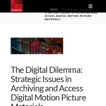
Naviga
HOME
»
THE DIGITAL DILEMMA:
STRATEGIC ISSUES IN ARCHIVING AND
ACCESS DIGITAL MOTION PICTURE
MATERIALS
The Digital Dilemma:
Strategic Issues in
Archiving and Access
Digital Motion Picture