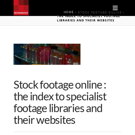
Naviga
HOME
»
STOCK FOOTAGE ONLINE :
THE INDEX TO SPECIALIST FOOTAGE
LIBRARIES AND THEIR WEBSITES
Stock footage online :
the index to specialist
footage libraries and
their websites