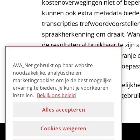
kostenoverwegingen niet of beper
kunnen ook extra metadata bieden
transcripties trefwoordvoorstellen
spraakherkenning om draait. Wann
de resultaten al bruikbaar te zi
NOS 8uur journaal; Radio Oranje 
spraakherkenning kunnen toepas
AVA_Net gebruikt op haar website
noodzakelijke, analytische en
marketingcookies om je de best mogelijke
Helder verhaal over de mogelijkh
ervaring te bieden. Je kunt je voorkeuren
toegankelijkheid en het hergebrui
instellen.
Bekijk ons beleid
Alles accepteren
Cookies weigeren