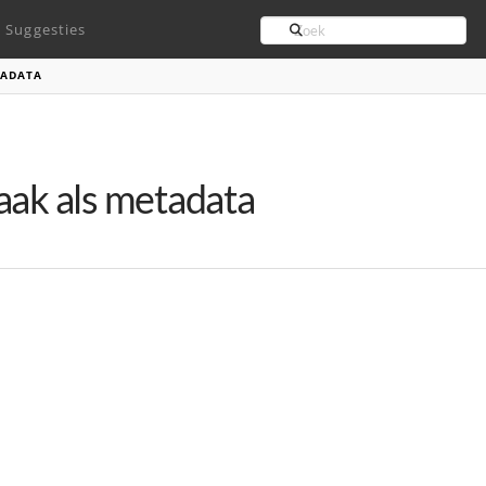
Search
Suggesties
TADATA
aak als metadata