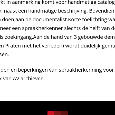
kt in aanmerking komt voor handmatige catalogi
 naast een handmatige beschrijving. Bovendien 
 doen aan de documentalist.Korte toelichting waa
eer een spraakherkenner slechts de helft van d
jn als zoekingang.Aan de hand van 3 gebouwde de
en Praten met het verleden) wordt duidelijk gem
sen.
eden en beperkingen van spraakherkenning voor 
k van AV archieven.