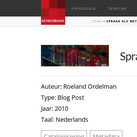
Kennisbank
Selecties
HOME
»
SPRAAK ALS ME
Spr
Auteur
: Roeland Ordelman
Type
: Blog Post
Jaar
: 2010
Taal
: Nederlands
Catalogisering
Metadata