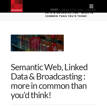
Naviga
HOME
»
SEMANTIC WEB, LINKED
DATA & BROADCASTING : MORE IN
COMMON THAN YOU’D THINK!
Semantic Web, Linked
Data & Broadcasting :
more in common than
you’d think!