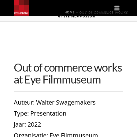
Naviga
HOME
»
OUT OF COMMERCE WORKS
AT EYE FILMMUSEUM
Out of commerce works
at Eye Filmmuseum
Auteur
: Walter Swagemakers
Type
: Presentation
Jaar
: 2022
Organisatie
: Eye Filmmuseum