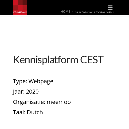
Naviga
HOME
»
KENNISPLATFORM CEST
Kennisplatform CEST
Type
: Webpage
Jaar
: 2020
Organisatie
: meemoo
Taal
: Dutch