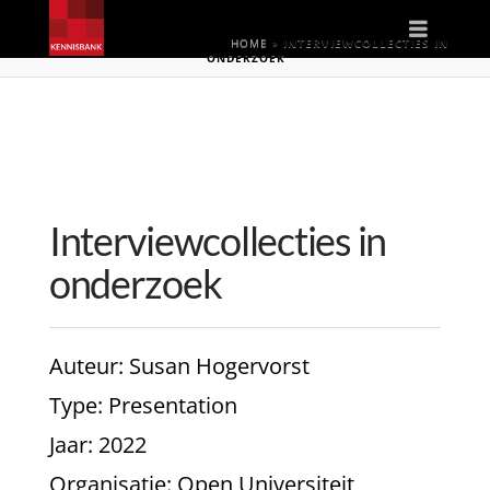
Naviga
HOME
»
INTERVIEWCOLLECTIES IN
ONDERZOEK
Interviewcollecties in
onderzoek
Auteur
: Susan Hogervorst
Type
: Presentation
Jaar
: 2022
Organisatie
: Open Universiteit