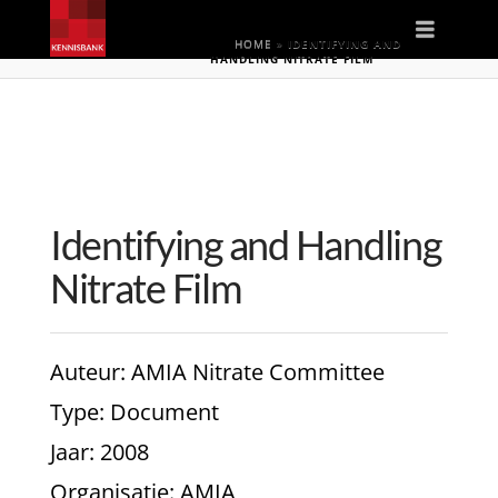
Naviga
HOME
»
IDENTIFYING AND
HANDLING NITRATE FILM
Identifying and Handling
Nitrate Film
Auteur
: AMIA Nitrate Committee
Type
: Document
Jaar
: 2008
Organisatie
: AMIA