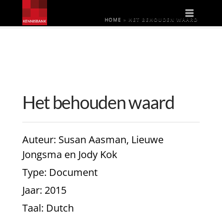
Naviga
HOME
»
HET BEHOUDEN WAARD
Het behouden waard
Auteur
: Susan Aasman, Lieuwe
Jongsma en Jody Kok
Type
: Document
Jaar
: 2015
Taal
: Dutch