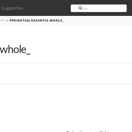
Search
Suggesties
HTS
»
PPRIGHTSGLOSSARYCS.WHOLE_
.whole_