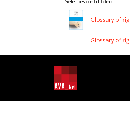
Selecties met dit item
Glossary of rig
Glossary of rig