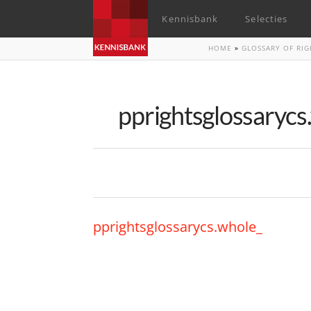
Kennisbank
Selecties
HOME
»
GLOSSARY OF RIG
pprightsglossarycs
pprightsglossarycs.whole_