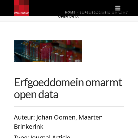
Naviga
HOME
»
ERFGOEDDOMEIN OMARMT
OPEN DATA
Erfgoeddomein omarmt
open data
Auteur
: Johan Oomen, Maarten
Brinkerink
Type
: Journal Article