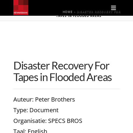
Naviga
HOME
»
DISASTER RECOVERY FOR
TAPES IN FLOODED AREAS
Disaster Recovery For
Tapes in Flooded Areas
Auteur
: Peter Brothers
Type
: Document
Organisatie
: SPECS BROS
Taal
: English