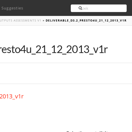
Search
Suggesties
OUTPUTS ASSESSMENTS V1
»
DELIVERABLE_D3.2_PRESTO4U_21_12_2013_V1R
presto4u_21_12_2013_v1r
_2013_v1r