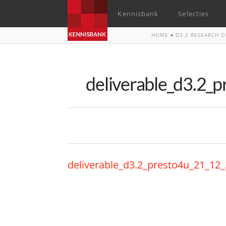
Kennisbank
Selecties
HOME
»
D3.2 RESEARCH 
deliverable_d3.2_
deliverable_d3.2_presto4u_21_12