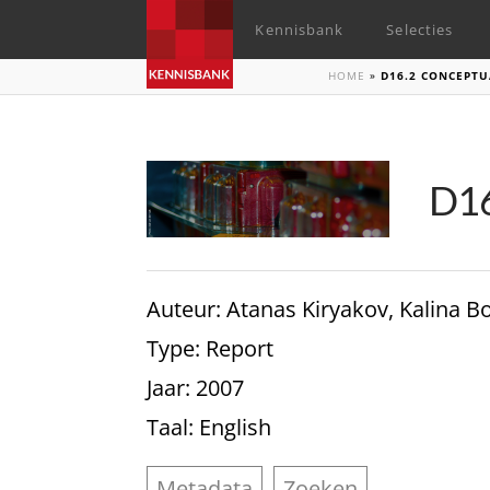
Kennisbank
Selecties
HOME
»
D16.2 CONCEPT
D16
Auteur
: Atanas Kiryakov, Kalina B
Type
: Report
Jaar
: 2007
Taal
: English
Metadata
Zoeken