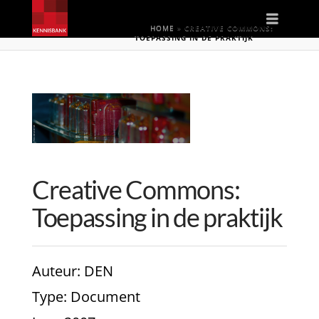
Naviga
HOME
»
CREATIVE COMMONS:
TOEPASSING IN DE PRAKTIJK
Creative Commons:
Toepassing in de praktijk
Auteur
: DEN
Type
: Document