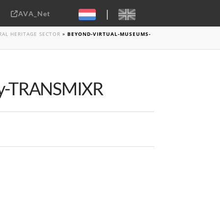
|
AVA_Net
Sebastiaan ter Burg, CC-BY-2.0
RAL HERITAGE SECTOR
»
BEYOND-VIRTUAL-MUSEUMS-
by-TRANSMIXR