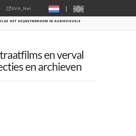
|
AVA_Net
Sebastiaan ter Burg, CC-BY-2.0
OLGE HET AZIJNSYNDROOM IN AUDIOVISUELE
traatfilms en verval
ecties en archieven