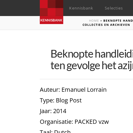
Kennisbank
Selecties
HOME
»
BEKNOPTE HANDL
COLLECTIES EN ARCHIEVEN
Beknopte handleidin
ten gevolge het azi
Auteur
: Emanuel Lorrain
Type
: Blog Post
Jaar
: 2014
Organisatie
: PACKED vzw
Taal
: Dutch