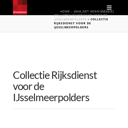
Naviga
HOME
»
[AVA_NET KENNISSESSIE]
COLLECTIE RIJKSDIENST VOOR DE
IJSSELMEERPOLDERS
»
COLLECTIE
RIJKSDIENST VOOR DE
IJSSELMEERPOLDERS
Collectie Rijksdienst
voor de
IJsselmeerpolders