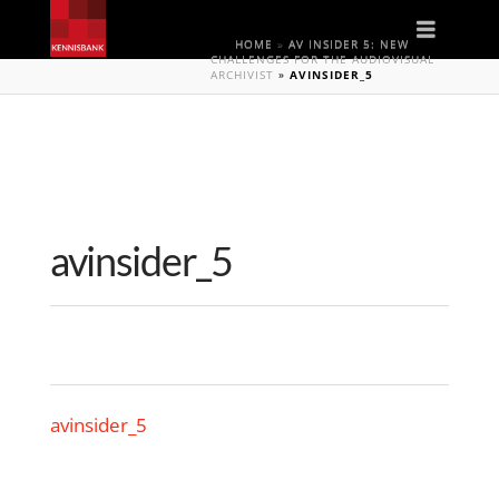
Naviga
HOME
»
AV INSIDER 5: NEW
CHALLENGES FOR THE AUDIOVISUAL
ARCHIVIST
»
AVINSIDER_5
avinsider_5
avinsider_5