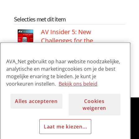
Selecties met dit item
AV Insider 5: New
Challenges for the
Audiovisual Archivist
AVA_Net gebruikt op haar website noodzakelijke,
AV Insider 5: New
analytische en marketingcookies om je de best
Challenges for the
mogelijke ervaring te bieden. Je kunt je
Audiovisual Archivist
voorkeuren instellen.
Bekijk ons beleid
Alles accepteren
Cookies
weigeren
Laat me kiezen...