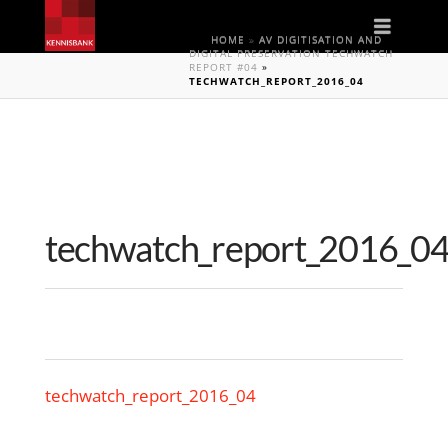
Naviga
HOME
»
AV DIGITISATION AND
DIGITAL PRESERVATION TECHWATCH
REPORT #04
»
TECHWATCH_REPORT_2016_04
techwatch_report_2016_0
techwatch_report_2016_04